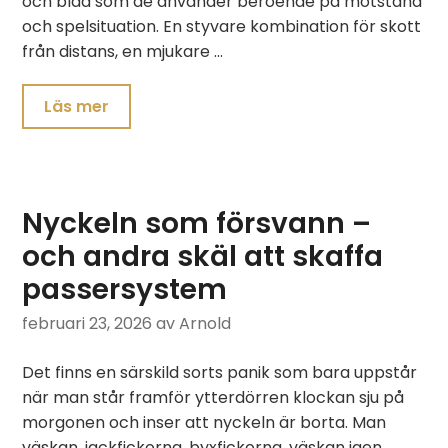
och blad som de använder beroende på motstånd
och spelsituation. En styvare kombination för skott
från distans, en mjukare …
Läs mer
Nyckeln som försvann –
och andra skäl att skaffa
passersystem
februari 23, 2026
av Arnold
Det finns en särskild sorts panik som bara uppstår
när man står framför ytterdörren klockan sju på
morgonen och inser att nyckeln är borta. Man
väskan, jackfickorna, byxfickorna, väskan igen.