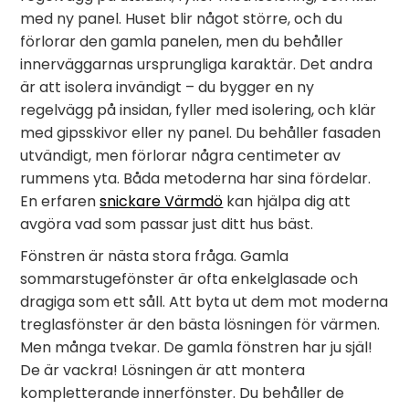
med ny panel. Huset blir något större, och du
förlorar den gamla panelen, men du behåller
innerväggarnas ursprungliga karaktär. Det andra
är att isolera invändigt – du bygger en ny
regelvägg på insidan, fyller med isolering, och klär
med gipsskivor eller ny panel. Du behåller fasaden
utvändigt, men förlorar några centimeter av
rummens yta. Båda metoderna har sina fördelar.
En erfaren
snickare Värmdö
kan hjälpa dig att
avgöra vad som passar just ditt hus bäst.
Fönstren är nästa stora fråga. Gamla
sommarstugefönster är ofta enkelglasade och
dragiga som ett såll. Att byta ut dem mot moderna
treglasfönster är den bästa lösningen för värmen.
Men många tvekar. De gamla fönstren har ju själ!
De är vackra! Lösningen är att montera
kompletterande innerfönster. Du behåller de