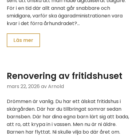
sent att önska att man hade digitaliserat tidigare.
För i en tid där allt annat går snabbare och
smidigare, varför ska ägaradministrationen vara
kvar i det förra århundradet?…
Läs mer
Renovering av fritidshuset
mars 22, 2026
av Arnold
Drömmen är vanlig. Du har ett älskat fritidshus i
skärgården. Där har du tillbringat somrar sedan
barnsben. Där har dina egna barn lärt sig att bada,
att ro, att krypa in i vassen. Men nu är ni äldre.
Barnen har flyttat. Ni skulle vilja bo där året om.