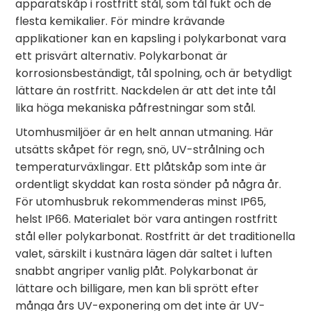
apparatskåp i rostfritt stål, som tål fukt och de
flesta kemikalier. För mindre krävande
applikationer kan en kapsling i polykarbonat vara
ett prisvärt alternativ. Polykarbonat är
korrosionsbeständigt, tål spolning, och är betydligt
lättare än rostfritt. Nackdelen är att det inte tål
lika höga mekaniska påfrestningar som stål.
Utomhusmiljöer är en helt annan utmaning. Här
utsätts skåpet för regn, snö, UV-strålning och
temperaturväxlingar. Ett plåtskåp som inte är
ordentligt skyddat kan rosta sönder på några år.
För utomhusbruk rekommenderas minst IP65,
helst IP66. Materialet bör vara antingen rostfritt
stål eller polykarbonat. Rostfritt är det traditionella
valet, särskilt i kustnära lägen där saltet i luften
snabbt angriper vanlig plåt. Polykarbonat är
lättare och billigare, men kan bli sprött efter
många års UV-exponering om det inte är UV-