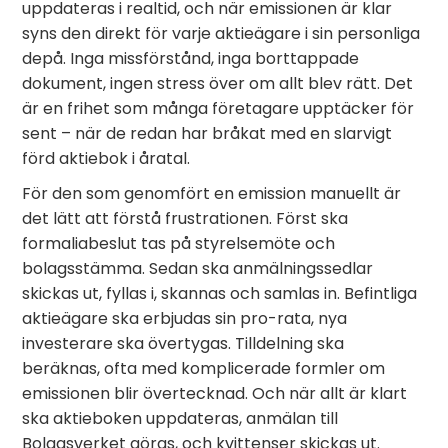
uppdateras i realtid, och när emissionen är klar
syns den direkt för varje aktieägare i sin personliga
depå. Inga missförstånd, inga borttappade
dokument, ingen stress över om allt blev rätt. Det
är en frihet som många företagare upptäcker för
sent – när de redan har bråkat med en slarvigt
förd aktiebok i åratal.
För den som genomfört en emission manuellt är
det lätt att förstå frustrationen. Först ska
formaliabeslut tas på styrelsemöte och
bolagsstämma. Sedan ska anmälningssedlar
skickas ut, fyllas i, skannas och samlas in. Befintliga
aktieägare ska erbjudas sin pro-rata, nya
investerare ska övertygas. Tilldelning ska
beräknas, ofta med komplicerade formler om
emissionen blir övertecknad. Och när allt är klart
ska aktieboken uppdateras, anmälan till
Bolagsverket göras, och kvittenser skickas ut.