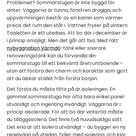
Problemet? Sommarstugan är inte byggd för
vinter. Väggarna är tunna, fönstren dragiga, och
uppvärmningen består av en kamin som värmer
precis det rum den står i. Vattnet fryser på vintern.
Toaletten är ett utedass. Att bo där i december är
i princip omöjligt. Men det går att fixa. Med rätt
nybyggnation Värmdö
-tänk eller snarare
renoveringstänk kan du förvandla din
sommarstuga till ett bekvämt åretruntboende –
utan att förlora den charm och karaktär som gjort
att du älskar stället från första början.
Det första du måste titta på är isoleringen. En
gammal sommarstuga har ofta bara enkel panel
utvändigt och ingenting invändigt. Väggarna är i
princip oisolerade. För att bo där vintertid måste
du tilläggsisolera. Det finns två huvudsakliga sätt.
Det ena är att isolera utvändigt – du bygger en ny
regelvägg på utsidan, fyller med isolering, och klär