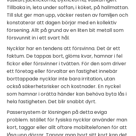
Tillbaka in, leta under soffan, i köket, på hallmattan.
Till slut ger man upp, väcker resten av familjen och
konstaterar att dagen börjar med en kollektiv
försening. Allt på grund av en liten bit metall som
försvunnit in i ett svart hål.
Nycklar har en tendens att försvinna. Det är ett
faktum. De tappas bort, glöms kvar, hamnar i fel
fickor eller försvinner i tvätten. För den som driver
ett företag eller förvaltar en fastighet innebär
borttappade nycklar inte bara irritation, utan
också säkerhetsrisker och kostnader. En nyckel
som hamnar i orätta händer kan behöva byta lås i
hela fastigheten. Det blir snabbt dyrt.
Passersystem är lösningen på detta eviga
problem. Istället för fysiska nycklar använder man
kort, taggar eller allt oftare mobiltelefonen för att
låsa upp dörrar. Tappar man bort sitt kort kan det