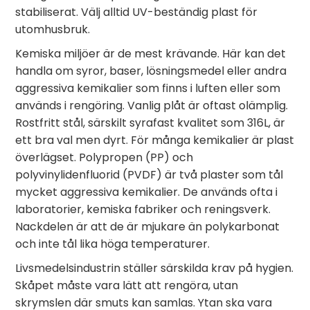
stabiliserat. Välj alltid UV-beständig plast för
utomhusbruk.
Kemiska miljöer är de mest krävande. Här kan det
handla om syror, baser, lösningsmedel eller andra
aggressiva kemikalier som finns i luften eller som
används i rengöring. Vanlig plåt är oftast olämplig.
Rostfritt stål, särskilt syrafast kvalitet som 316L, är
ett bra val men dyrt. För många kemikalier är plast
överlägset. Polypropen (PP) och
polyvinylidenfluorid (PVDF) är två plaster som tål
mycket aggressiva kemikalier. De används ofta i
laboratorier, kemiska fabriker och reningsverk.
Nackdelen är att de är mjukare än polykarbonat
och inte tål lika höga temperaturer.
Livsmedelsindustrin ställer särskilda krav på hygien.
Skåpet måste vara lätt att rengöra, utan
skrymslen där smuts kan samlas. Ytan ska vara