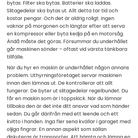
bytas. Filter ska bytas. Batterier ska laddas.
Slitagedelar ska bytas ut. Allt detta tar tid och
kostar pengar. Och det är aldrig roligt. Ingen
vaknar på morgonen och längtar efter att serva
en kompressor eller byta kedja på en motorsåg.
Ändå måste det göras. Försummar du underhållet
går maskinen sönder – oftast vid värsta tänkbara
tillfälle.
När du hyr en maskin är underhållet någon annans
problem. Uthyrningsföretaget servar maskinen
innan den lämnas ut. De kontrollerar att allt
fungerar. De byter ut slitagedelar regelbundet. Du
får en maskin som är i toppskick. När du lämnar
tillbaka den är det inte ditt ansvar vad som händer
sedan. Du går därifrån med ett leende och ett
kvitto i handen. Inga fler sena kvällar i garaget med
oljiga fingrar. En annan aspekt som sällan
diskuteras är transporter. Att hämta och lämna en