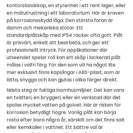
kontorslandskap, en styrenhet i ett rent lager, eller
en mätutrustning i ett laboratorium. Här är kraven
på korrosionsskydd låga. Den största faran är
damm och mekaniska stötar. Ett
standardplåtskåp med IP54 räcker ofta gott. Plåt
är prisvärt, enkelt att bearbeta, och ger ett
professionellt intryck. För applikationer där
utseendet spelar roll kan ett skåp i lackerad plåt
målas i valfri färg. För den som vill ha något lite
mer exklusivt finns kapslingar i ABS-plast, som är
lätta, snygga och kan gjutas i olika färger direkt.
Nästa steg är fuktiga inomhusmiljöer. Det kan vara
en tvätteri, en bryggeri, eller en verkstad där det
spolas mycket vatten på golvet. Här är risken för
korrosion betydligt högre. Vanlig plåt kan börja
rosta efter bara några år, särskilt om det finns salt
eller kemikalier i vattnet. Ett bättre val är