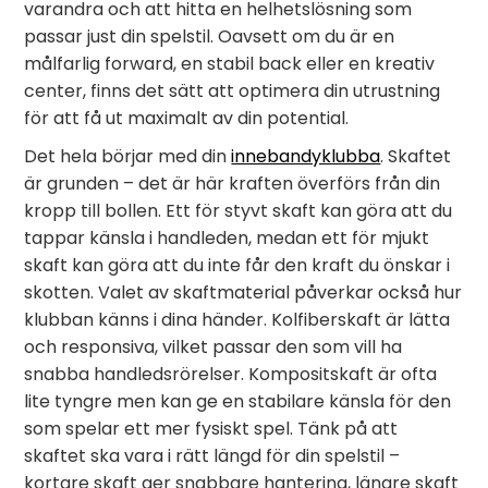
varandra och att hitta en helhetslösning som
passar just din spelstil. Oavsett om du är en
målfarlig forward, en stabil back eller en kreativ
center, finns det sätt att optimera din utrustning
för att få ut maximalt av din potential.
Det hela börjar med din
innebandyklubba
. Skaftet
är grunden – det är här kraften överförs från din
kropp till bollen. Ett för styvt skaft kan göra att du
tappar känsla i handleden, medan ett för mjukt
skaft kan göra att du inte får den kraft du önskar i
skotten. Valet av skaftmaterial påverkar också hur
klubban känns i dina händer. Kolfiberskaft är lätta
och responsiva, vilket passar den som vill ha
snabba handledsrörelser. Kompositskaft är ofta
lite tyngre men kan ge en stabilare känsla för den
som spelar ett mer fysiskt spel. Tänk på att
skaftet ska vara i rätt längd för din spelstil –
kortare skaft ger snabbare hantering, längre skaft