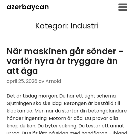
Hoppa
azerbaycan
till
innehåll
Kategori:
Industri
När maskinen går sönder –
varför hyra är tryggare än
att äga
april 25, 2026
av Arnold
Det är tisdag morgon. Du har ett tight schema.
Gjutningen ska ske idag. Betongen är beställd till
klockan tio. Men när du startar din betongblandare
händer ingenting. Motorn är död. Du provar alla
knep du kan. Du byter säkring. Du testar ett annat
uttag. Du slår lätt på sidan med handflatan – ibland