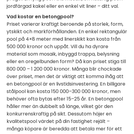
jordfärgad kakel eller en enkel vit liner – ditt val.
Vad kostar en betongpool?
Priset varierar kraftigt beroende på storlek, form,
ytskikt och markförhållanden. En enkel rektangulär
pool på 4×8 meter med linerskikt kan kosta från
500 000 kronor och uppåt. Vill du ha dyrare
material som mosaik, inbyggd trappa, belysning
eller en oregelbunden form? Då kan priset stiga till
800 000 – 1 200 000 kronor. Många blir chockade
över priset, men det är viktigt att komma ihåg att
en betongpool är en livstidsinvestering. En billigare
stålpool kan kosta 150 000–300 000 kronor, men
behöver ofta bytas efter 15–25 år. En betongpool
håller mer än dubbelt så länge, vilket gör den
konkurrenskraftig på sikt. Dessutom höjer en
kvalitetspool värdet på din fastighet rejält –
många köpare är beredda att betala mer för ett