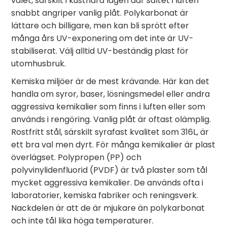
valet, särskilt i kustnära lägen där saltet i luften
snabbt angriper vanlig plåt. Polykarbonat är
lättare och billigare, men kan bli sprött efter
många års UV-exponering om det inte är UV-
stabiliserat. Välj alltid UV-beständig plast för
utomhusbruk.
Kemiska miljöer är de mest krävande. Här kan det
handla om syror, baser, lösningsmedel eller andra
aggressiva kemikalier som finns i luften eller som
används i rengöring. Vanlig plåt är oftast olämplig.
Rostfritt stål, särskilt syrafast kvalitet som 316L, är
ett bra val men dyrt. För många kemikalier är plast
överlägset. Polypropen (PP) och
polyvinylidenfluorid (PVDF) är två plaster som tål
mycket aggressiva kemikalier. De används ofta i
laboratorier, kemiska fabriker och reningsverk.
Nackdelen är att de är mjukare än polykarbonat
och inte tål lika höga temperaturer.