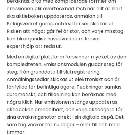
beräknas, ofta med komplicerade formler om
emissionen blir övertecknad. Och när allt är klart
ska aktieboken uppdateras, anmälan till
Bolagsverket göras, och kvittenser skickas ut.
Risken att något går fel är stor, och varje misstag
kan bli en juridisk huvudvärk som kräver
experthjälp att reda ut.
Med en digital plattform försvinner mycket av den
komplexiteten. Emissionsmodulen guidar steg för
steg, från grunddata till slutregistrering.
Anmälningssedlar skickas ut elektroniskt och är
förifyllda för befintliga ägare. Teckningar samlas
automatiskt, och tilldelning kan beräknas med
några klick. När emissionen stängs uppdateras
aktieboken omedelbart, och varje aktieägare får
sina avräkningsnotor direkt i sin digitala depå. Det
som tog veckor tar nu dagar – eller till och med
timmar.