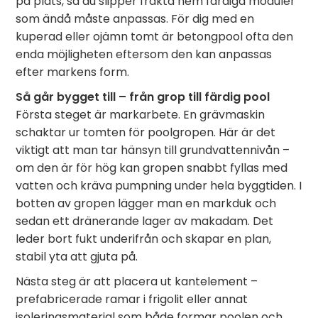
på plats, så du slipper frakta hem färdiga moduler
som ändå måste anpassas. För dig med en
kuperad eller ojämn tomt är betongpool ofta den
enda möjligheten eftersom den kan anpassas
efter markens form.
Så går bygget till – från grop till färdig pool
Första steget är markarbete. En grävmaskin
schaktar ur tomten för poolgropen. Här är det
viktigt att man tar hänsyn till grundvattennivån –
om den är för hög kan gropen snabbt fyllas med
vatten och kräva pumpning under hela byggtiden. I
botten av gropen lägger man en markduk och
sedan ett dränerande lager av makadam. Det
leder bort fukt underifrån och skapar en plan,
stabil yta att gjuta på.
Nästa steg är att placera ut kantelement –
prefabricerade ramar i frigolit eller annat
isoleringsmaterial som både formar poolen och