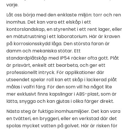
varje.
Låt oss börja med den enklaste miljön: torr och ren
inomhus. Det kan vara ett elskåp i ett
kontorslandskap, en styrenhet i ett rent lager, eller
en mätutrustning i ett laboratorium. Här är kraven
på korrosionsskydd låga. Den största faran är
damm och mekaniska stötar. Ett
standardplåtskåp med IP54 räcker ofta gott. Plåt
är prisvärt, enkelt att bearbeta, och ger ett
professionellt intryck. För applikationer där
utseendet spelar roll kan ett skåp i lackerad plåt
målas i valfri färg. För den som vill ha något lite
mer exklusivt finns kapslingar i ABS-plast, som är
lätta, snygga och kan gjutas i olika färger direkt.
Nästa steg är fuktiga inomhusmiljöer. Det kan vara
en tvätteri, en bryggeri, eller en verkstad där det
spolas mycket vatten på golvet. Här är risken för