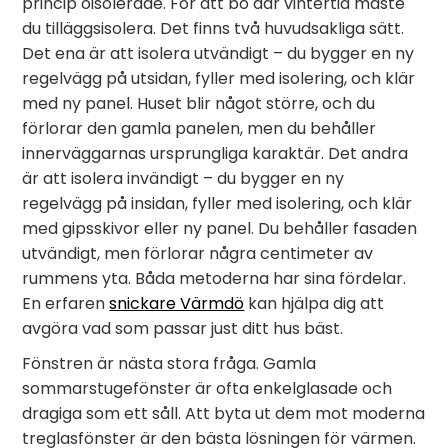
princip oisolerade. För att bo där vintertid måste
du tilläggsisolera. Det finns två huvudsakliga sätt.
Det ena är att isolera utvändigt – du bygger en ny
regelvägg på utsidan, fyller med isolering, och klär
med ny panel. Huset blir något större, och du
förlorar den gamla panelen, men du behåller
innerväggarnas ursprungliga karaktär. Det andra
är att isolera invändigt – du bygger en ny
regelvägg på insidan, fyller med isolering, och klär
med gipsskivor eller ny panel. Du behåller fasaden
utvändigt, men förlorar några centimeter av
rummens yta. Båda metoderna har sina fördelar.
En erfaren
snickare Värmdö
kan hjälpa dig att
avgöra vad som passar just ditt hus bäst.
Fönstren är nästa stora fråga. Gamla
sommarstugefönster är ofta enkelglasade och
dragiga som ett såll. Att byta ut dem mot moderna
treglasfönster är den bästa lösningen för värmen.