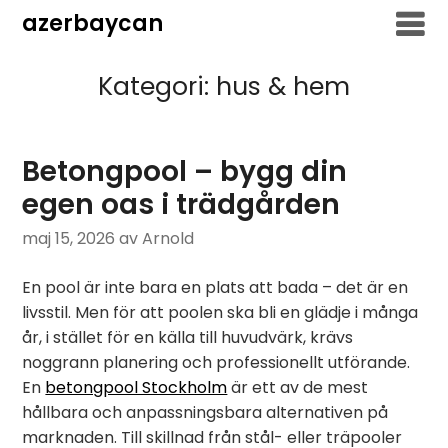
Hoppa
azerbaycan
till
innehåll
Kategori:
hus & hem
Betongpool – bygg din
egen oas i trädgården
maj 15, 2026
av Arnold
En pool är inte bara en plats att bada – det är en
livsstil. Men för att poolen ska bli en glädje i många
år, i stället för en källa till huvudvärk, krävs
noggrann planering och professionellt utförande.
En
betongpool Stockholm
är ett av de mest
hållbara och anpassningsbara alternativen på
marknaden. Till skillnad från stål- eller träpooler