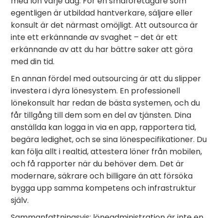
med lön varje dag. För en småföretagare som
egentligen är utbildad hantverkare, säljare eller
konsult är det närmast omöjligt. Att outsourca är
inte ett erkännande av svaghet – det är ett
erkännande av att du har bättre saker att göra
med din tid.
En annan fördel med outsourcing är att du slipper
investera i dyra lönesystem. En professionell
lönekonsult har redan de bästa systemen, och du
får tillgång till dem som en del av tjänsten. Dina
anställda kan logga in via en app, rapportera tid,
begära ledighet, och se sina lönespecifikationer. Du
kan följa allt i realtid, attestera löner från mobilen,
och få rapporter när du behöver dem. Det är
modernare, säkrare och billigare än att försöka
bygga upp samma kompetens och infrastruktur
själv.
Sammanfattningsvis: löneadministration är inte en