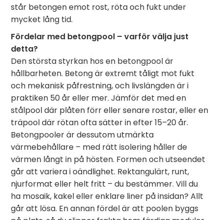
står betongen emot rost, röta och fukt under
mycket lång tid.
Fördelar med betongpool – varför välja just
detta?
Den största styrkan hos en betongpool är
hållbarheten. Betong är extremt tåligt mot fukt
och mekanisk påfrestning, och livslängden är i
praktiken 50 år eller mer. Jämför det med en
stålpool där plåten förr eller senare rostar, eller en
träpool där rötan ofta sätter in efter 15–20 år.
Betongpooler är dessutom utmärkta
värmebehållare – med rätt isolering håller de
värmen långt in på hösten. Formen och utseendet
går att variera i oändlighet. Rektangulärt, runt,
njurformat eller helt fritt – du bestämmer. Vill du
ha mosaik, kakel eller enklare liner på insidan? Allt
går att lösa. En annan fördel är att poolen byggs