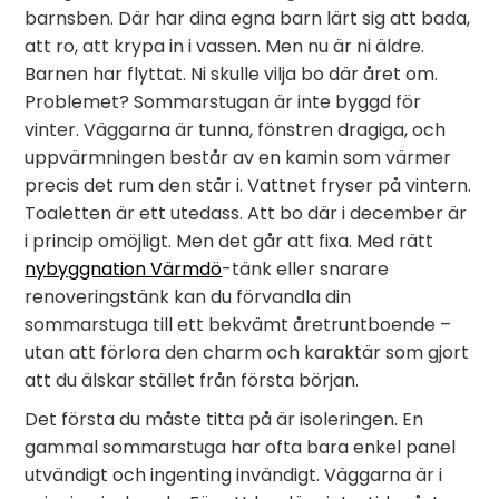
barnsben. Där har dina egna barn lärt sig att bada,
att ro, att krypa in i vassen. Men nu är ni äldre.
Barnen har flyttat. Ni skulle vilja bo där året om.
Problemet? Sommarstugan är inte byggd för
vinter. Väggarna är tunna, fönstren dragiga, och
uppvärmningen består av en kamin som värmer
precis det rum den står i. Vattnet fryser på vintern.
Toaletten är ett utedass. Att bo där i december är
i princip omöjligt. Men det går att fixa. Med rätt
nybyggnation Värmdö
-tänk eller snarare
renoveringstänk kan du förvandla din
sommarstuga till ett bekvämt åretruntboende –
utan att förlora den charm och karaktär som gjort
att du älskar stället från första början.
Det första du måste titta på är isoleringen. En
gammal sommarstuga har ofta bara enkel panel
utvändigt och ingenting invändigt. Väggarna är i