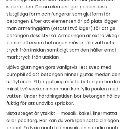
isolerar den. Dessa element ger poolen dess
slutgiltiga form och fungerar som gjutform för
betongen. Efter att elementen är på plats lägger
man armeringsjärn (oftast i två lager) för att ge
betongen dess styrka. Armeringen är extra viktig i
pooler eftersom betongen måste tåla vattnets
tryck från insidan samtidigt som den håller emot
marktryck från utsidan.
Själva gjutningen görs vanligtvis i ett svep med
pumpbil så att betongen hinner gjutas medan den
är flytande. Efter gjutning måste betongen härda i
minst två veckor innan man kan fylla poolen med
vatten. Under härdningstiden bör betongen hållas
fuktig för att undvika sprickor.
Sista steget är ytskikt – mosaik, kakel, linermatta
eller poolfärg. Här kan du verkligen sätta din egen
prägel. En lyxig pool i blå mosaik, en naturlig pool i