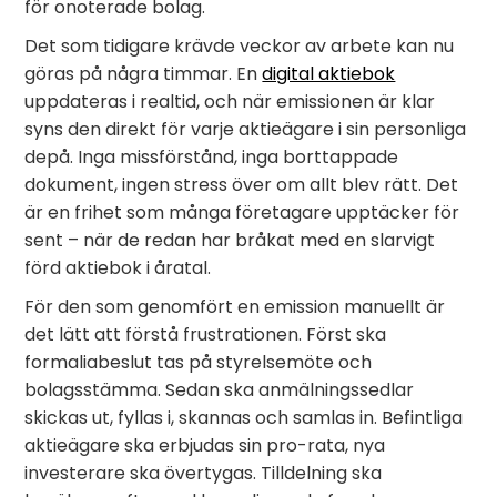
för onoterade bolag.
Det som tidigare krävde veckor av arbete kan nu
göras på några timmar. En
digital aktiebok
uppdateras i realtid, och när emissionen är klar
syns den direkt för varje aktieägare i sin personliga
depå. Inga missförstånd, inga borttappade
dokument, ingen stress över om allt blev rätt. Det
är en frihet som många företagare upptäcker för
sent – när de redan har bråkat med en slarvigt
förd aktiebok i åratal.
För den som genomfört en emission manuellt är
det lätt att förstå frustrationen. Först ska
formaliabeslut tas på styrelsemöte och
bolagsstämma. Sedan ska anmälningssedlar
skickas ut, fyllas i, skannas och samlas in. Befintliga
aktieägare ska erbjudas sin pro-rata, nya
investerare ska övertygas. Tilldelning ska