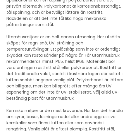
applikationer kan en kapsling i polykarbonat vara ett
prisvärt alternativ. Polykarbonat är korrosionsbeständigt,
tål spolning, och är betydligt lättare än rostfritt.
Nackdelen är att det inte tål lika höga mekaniska
påfrestningar som stål.
Utomhusmiljöer är en helt annan utmaning. Här utsätts
skåpet för regn, snö, UV-strålning och
temperaturväxlingar. Ett plåtskåp som inte är ordentligt
skyddat kan rosta sönder på några år. För utomhusbruk
rekommenderas minst IP65, helst IP66. Materialet bör
vara antingen rostfritt stål eller polykarbonat. Rostfritt är
det traditionella valet, särskilt i kustnära lägen där saltet i
luften snabbt angriper vanlig plåt. Polykarbonat är lättare
och billigare, men kan bli sprött efter många års UV-
exponering om det inte är UV-stabiliserat. Välj alltid UV-
beständig plast för utomhusbruk.
Kemiska miljöer är de mest krävande. Här kan det handla
om syror, baser, lösningsmedel eller andra aggressiva
kemikalier som finns i luften eller som används i
rengöring. Vanlig plåt är oftast olämplig. Rostfritt stål,