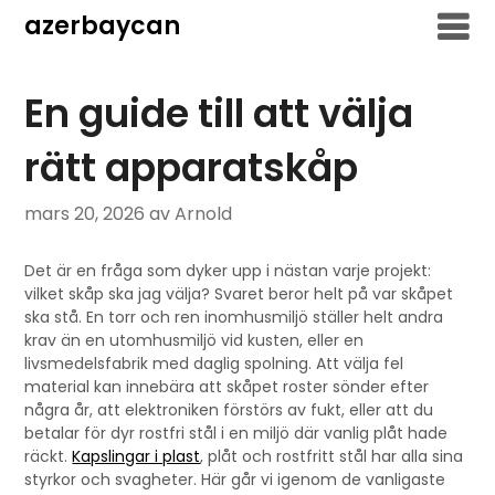
Hoppa
azerbaycan
till
innehåll
En guide till att välja
rätt apparatskåp
mars 20, 2026
av Arnold
Det är en fråga som dyker upp i nästan varje projekt:
vilket skåp ska jag välja? Svaret beror helt på var skåpet
ska stå. En torr och ren inomhusmiljö ställer helt andra
krav än en utomhusmiljö vid kusten, eller en
livsmedelsfabrik med daglig spolning. Att välja fel
material kan innebära att skåpet roster sönder efter
några år, att elektroniken förstörs av fukt, eller att du
betalar för dyr rostfri stål i en miljö där vanlig plåt hade
räckt.
Kapslingar i plast
, plåt och rostfritt stål har alla sina
styrkor och svagheter. Här går vi igenom de vanligaste