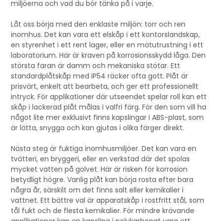
miljöerna och vad du bör tänka på i varje.
Låt oss börja med den enklaste miljön: torr och ren
inomhus. Det kan vara ett elskåp i ett kontorslandskap,
en styrenhet i ett rent lager, eller en mätutrustning i ett
laboratorium. Här är kraven på korrosionsskydd låga. Den
största faran är damm och mekaniska stötar. Ett
standardplåtskåp med IP54 räcker ofta gott. Plåt är
prisvärt, enkelt att bearbeta, och ger ett professionellt
intryck. För applikationer där utseendet spelar roll kan ett
skåp i lackerad plåt målas i valfri färg. För den som vill ha
något lite mer exklusivt finns kapslingar i ABS-plast, som
är lätta, snygga och kan gjutas i olika färger direkt.
Nästa steg är fuktiga inomhusmiljöer. Det kan vara en
tvätteri, en bryggeri, eller en verkstad där det spolas
mycket vatten på golvet. Här är risken för korrosion
betydligt högre. Vanlig plåt kan börja rosta efter bara
några år, särskilt om det finns salt eller kemikalier i
vattnet. Ett bättre val är apparatskåp i rostfritt stål, som
tål fukt och de flesta kemikalier. För mindre krävande