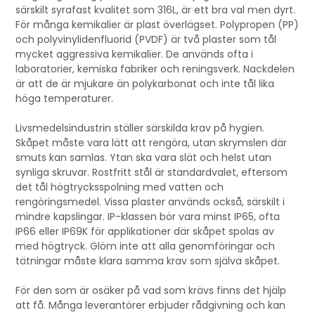
särskilt syrafast kvalitet som 316L, är ett bra val men dyrt.
För många kemikalier är plast överlägset. Polypropen (PP)
och polyvinylidenfluorid (PVDF) är två plaster som tål
mycket aggressiva kemikalier. De används ofta i
laboratorier, kemiska fabriker och reningsverk. Nackdelen
är att de är mjukare än polykarbonat och inte tål lika
höga temperaturer.
Livsmedelsindustrin ställer särskilda krav på hygien.
Skåpet måste vara lätt att rengöra, utan skrymslen där
smuts kan samlas. Ytan ska vara slät och helst utan
synliga skruvar. Rostfritt stål är standardvalet, eftersom
det tål högtrycksspolning med vatten och
rengöringsmedel. Vissa plaster används också, särskilt i
mindre kapslingar. IP-klassen bör vara minst IP65, ofta
IP66 eller IP69K för applikationer där skåpet spolas av
med högtryck. Glöm inte att alla genomföringar och
tätningar måste klara samma krav som själva skåpet.
För den som är osäker på vad som krävs finns det hjälp
att få. Många leverantörer erbjuder rådgivning och kan