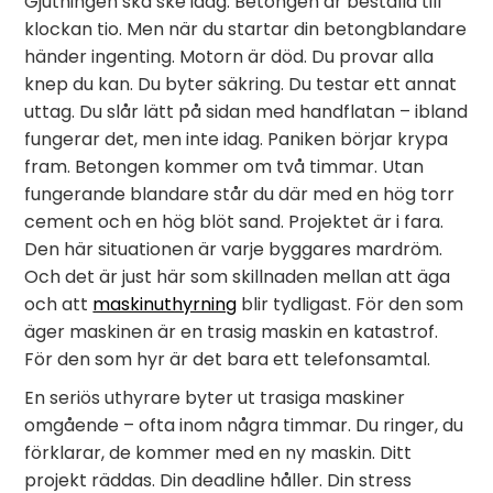
Gjutningen ska ske idag. Betongen är beställd till
klockan tio. Men när du startar din betongblandare
händer ingenting. Motorn är död. Du provar alla
knep du kan. Du byter säkring. Du testar ett annat
uttag. Du slår lätt på sidan med handflatan – ibland
fungerar det, men inte idag. Paniken börjar krypa
fram. Betongen kommer om två timmar. Utan
fungerande blandare står du där med en hög torr
cement och en hög blöt sand. Projektet är i fara.
Den här situationen är varje byggares mardröm.
Och det är just här som skillnaden mellan att äga
och att
maskinuthyrning
blir tydligast. För den som
äger maskinen är en trasig maskin en katastrof.
För den som hyr är det bara ett telefonsamtal.
En seriös uthyrare byter ut trasiga maskiner
omgående – ofta inom några timmar. Du ringer, du
förklarar, de kommer med en ny maskin. Ditt
projekt räddas. Din deadline håller. Din stress