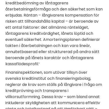
kreditbedömning av låntagarens
återbetalningsförmåga och den säkerhet som kan
erbjudas. Räntan – långivarens kompensation för
risken att tillhandahålla kapital – är beroende av
ett antal faktorer: det allmänna ränteläget,
låntagarens kreditvärdighet, lånets löptid och
eventuell säkerhet. Amorteringsplanen definierar
takten i återbetalningen och kan vara lineär,
annuitetbaserad eller strukturerad på andra sätt
beroende på lånets karaktär och låntagarens
kassaflödesprofil.¹
Finansinspektionen, som utövar tillsyn över
svenska kreditinstitut och finansieringsbolag,
reglerar de krav som ställs på långivare i fråga om
kreditprövning och transparens i
villkorsutformning. Dessa krav – som bland annat
inkluderar skyldigheten att kommunicera effektiv
ränta och totalkostnad på ett jämförbart sätt –