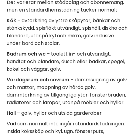
Det varierar mellan städbolag och abonnemang,
men en standardhemstädning täcker normalt:
Kök
– avtorkning av yttre skåpytor, bänkar och
stänkskydd, spisfläkt utvändigt, spishäll, diskho och
blandare, utanpå kyl och mikro, golv inklusive
under bord och stolar.
Badrum och wc
– toalett in- och utvändigt,
handfat och blandare, dusch eller badkar, spegel,
kakel och väggar, golv.
Vardagsrum och sovrum
– dammsugning av golv
och mattor, moppning av hårda golv,
dammtorkning av tillgängliga ytor, fönsterbräden,
radiatorer och lampor, utanpå möbler och hyllor.
Hall
– golv, hyllor och utsida garderober.
Vad som normalt inte ingår i standardstädningen:
insida köksskåp och kyl, ugn, fönsterputs,