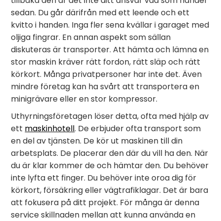
tillbaka den är det inte ditt ansvar vad som händer
sedan. Du går därifrån med ett leende och ett
kvitto i handen. Inga fler sena kvällar i garaget med
oljiga fingrar. En annan aspekt som sällan
diskuteras är transporter. Att hämta och lämna en
stor maskin kräver rätt fordon, rätt släp och rätt
körkort. Många privatpersoner har inte det. Även
mindre företag kan ha svårt att transportera en
minigrävare eller en stor kompressor.
Uthyrningsföretagen löser detta, ofta med hjälp av
ett
maskinhotell
. De erbjuder ofta transport som
en del av tjänsten. De kör ut maskinen till din
arbetsplats. De placerar den där du vill ha den. När
du är klar kommer de och hämtar den. Du behöver
inte lyfta ett finger. Du behöver inte oroa dig för
körkort, försäkring eller vägtrafiklagar. Det är bara
att fokusera på ditt projekt. För många är denna
service skillnaden mellan att kunna använda en