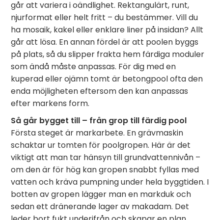
går att variera i oändlighet. Rektangulärt, runt,
njurformat eller helt fritt – du bestämmer. Vill du
ha mosaik, kakel eller enklare liner på insidan? Allt
går att lösa. En annan fördel är att poolen byggs
på plats, så du slipper frakta hem färdiga moduler
som ändå måste anpassas. För dig med en
kuperad eller ojämn tomt är betongpool ofta den
enda möjligheten eftersom den kan anpassas
efter markens form.
Så går bygget till – från grop till färdig pool
Första steget är markarbete. En grävmaskin
schaktar ur tomten för poolgropen. Här är det
viktigt att man tar hänsyn till grundvattennivån –
om den är för hög kan gropen snabbt fyllas med
vatten och kräva pumpning under hela byggtiden. I
botten av gropen lägger man en markduk och
sedan ett dränerande lager av makadam. Det
leder bort fukt underifrån och skapar en plan,