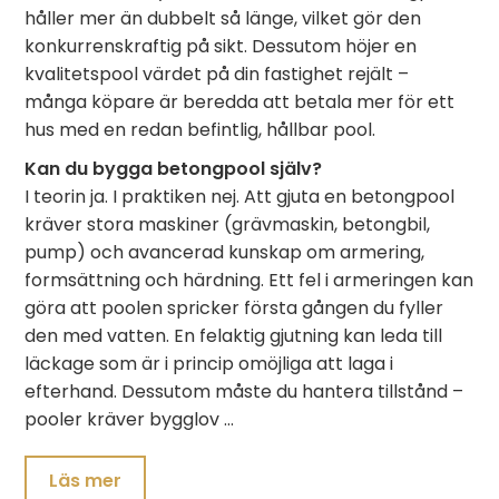
håller mer än dubbelt så länge, vilket gör den
konkurrenskraftig på sikt. Dessutom höjer en
kvalitetspool värdet på din fastighet rejält –
många köpare är beredda att betala mer för ett
hus med en redan befintlig, hållbar pool.
Kan du bygga betongpool själv?
I teorin ja. I praktiken nej. Att gjuta en betongpool
kräver stora maskiner (grävmaskin, betongbil,
pump) och avancerad kunskap om armering,
formsättning och härdning. Ett fel i armeringen kan
göra att poolen spricker första gången du fyller
den med vatten. En felaktig gjutning kan leda till
läckage som är i princip omöjliga att laga i
efterhand. Dessutom måste du hantera tillstånd –
pooler kräver bygglov …
Läs mer