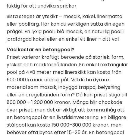
fuktig för att undvika sprickor.
Sista steget är ytskikt – mosaik, kakel, linermatta
eller poolfärg. Här kan du verkligen sätta din egen
prägel. En lyxig pool i blå mosaik, en naturlig pool i
jordfärgad kakel eller en enkel vit liner – ditt val.
Vad kostar en betongpool?
Priset varierar kraftigt beroende på storlek, form,
ytskikt och markförhållanden. En enkel rektangulär
pool på 4×8 meter med linerskikt kan kosta från
500 000 kronor och uppåt. Vill du ha dyrare
material som mosaik, inbyggd trappa, belysning
eller en oregelbunden form? Då kan priset stiga till
800 000 – 1 200 000 kronor. Många blir chockade
över priset, men det är viktigt att komma ihåg att
en betongpool är en livstidsinvestering. En billigare
stålpool kan kosta 150 000–300 000 kronor, men
behöver ofta bytas efter 15–25 år. En betongpool