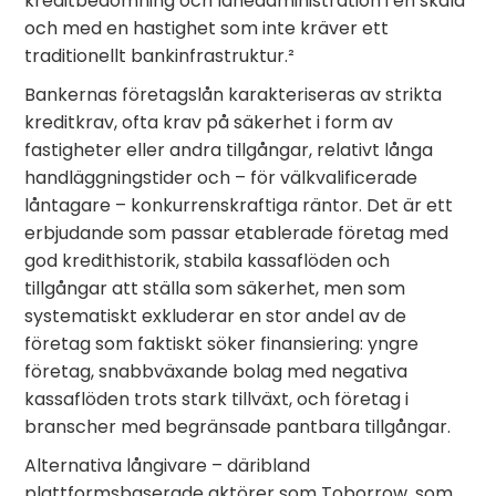
kreditbedömning och låneadministration i en skala
och med en hastighet som inte kräver ett
traditionellt bankinfrastruktur.²
Bankernas företagslån karakteriseras av strikta
kreditkrav, ofta krav på säkerhet i form av
fastigheter eller andra tillgångar, relativt långa
handläggningstider och – för välkvalificerade
låntagare – konkurrenskraftiga räntor. Det är ett
erbjudande som passar etablerade företag med
god kredithistorik, stabila kassaflöden och
tillgångar att ställa som säkerhet, men som
systematiskt exkluderar en stor andel av de
företag som faktiskt söker finansiering: yngre
företag, snabbväxande bolag med negativa
kassaflöden trots stark tillväxt, och företag i
branscher med begränsade pantbara tillgångar.
Alternativa långivare – däribland
plattformsbaserade aktörer som Toborrow, som