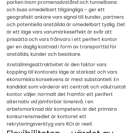
parken inom promenadvstånd och tunnelbana
och buss omedelbart tillgängliga – ger ett
geografiskt ankare vars signal till kunder, partners
och potentiella anställda är omedelbart tydlig. Det
är ett läge vars varumärkeseffekt är svår att
prissätta och vars frånvaro i ett perifert kontor
ger en daglig kostnad i form av transporttid för
anställda, kunder och besökare.
Anställningsattraktivitet är den faktor vars
koppling till kontorets läge är starkast och vars
ekonomiska konsekvens är mest substantiell. En
kandidat som värderar ett centralt och välutrustat
kontor väljer normalt det framför ett perifert
alternativ vid jämförbar lönenivå. I en
arbetsmarknad där kompetens är det primära
konkurrensmedlet är kontoret ett
rekryteringsverktyg vars ROI är reell.