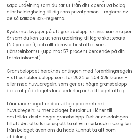
säga utdelning som du tar ut från ditt operativa bolag
eller holdingbolag till dig som privatperson – regleras av
de så kallade 3:12-reglerna.
Systemet bygger på ett gränsbelopp: en viss summa per
år som du kan ta ut som utdelning till lägre skattesats
(20 procent), och allt däröver beskattas som
tjänsteinkomst (upp mot 57 procent beroende på din
totala inkomst).
Gränsbeloppet beräknas antingen med förenklingsregeln
– ett schablonbelopp som för 2024 är 204 325 kronor –
eller med huvudregeln, som ger ett högre gränsbelopp
baserat på bolagets löneunderlag och ditt eget uttag.
Löneunderlaget
är den viktiga parametern i
huvudregeln: ju mer bolaget betalar ut i löner till
anställda, desto högre gränsbelopp. Det är anledningen
till att det ofta lönar sig att ta ut en marknadsmässig lön
från bolaget även om du hade kunnat ta allt som
utdelning.