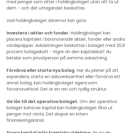
med pengar som sitter i holdingbolaget utan att ta ut
dem – och det uttagandet beskattas.
Vad holdingbolaget däremot kan göra:
Investera i aktier och fonder.
Holdingbolaget kan
placera kapitalet i börsnoterade aktier, fonder eller andra
värdepapper. Avkastningen beskattas i bolaget med 20,6
procent bolagsskatt – lägre än den kapitalskatt du
betalar som privatperson på samma avkastning.
Förvärva eller starta nya bolag.
Har du planer på att
expandera, starta en sidoverksamhet eller förvärva ett
annat bolag, kan holdingbolaget agera som
förvärvsvehicel. Det är en ren och tydlig struktur.
Ge lån till det operativa bolaget.
Om det operativa
bolaget behöver kapital kan holdingbolaget låna ut
pengar mot ränta. Det skapar en intern
finansieringskanal.
Spara kapital inför framtida utdelning.
En av de