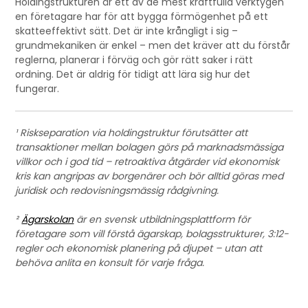
Holdingstrukturen är ett av de mest kraftfulla verktygen
en företagare har för att bygga förmögenhet på ett
skatteeffektivt sätt. Det är inte krångligt i sig –
grundmekaniken är enkel – men det kräver att du förstår
reglerna, planerar i förväg och gör rätt saker i rätt
ordning. Det är aldrig för tidigt att lära sig hur det
fungerar.
¹ Riskseparation via holdingstruktur förutsätter att
transaktioner mellan bolagen görs på marknadsmässiga
villkor och i god tid – retroaktiva åtgärder vid ekonomisk
kris kan angripas av borgenärer och bör alltid göras med
juridisk och redovisningsmässig rådgivning.
²
Ägarskolan
är en svensk utbildningsplattform för
företagare som vill förstå ägarskap, bolagsstrukturer, 3:12-
regler och ekonomisk planering på djupet – utan att
behöva anlita en konsult för varje fråga.