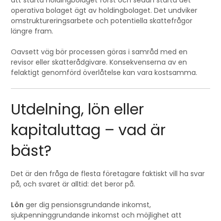
att starta holdingbolaget först och sedan starta det
operativa bolaget ägt av holdingbolaget. Det undviker
omstruktureringsarbete och potentiella skattefrågor
längre fram.
Oavsett väg bör processen göras i samråd med en
revisor eller skatterådgivare. Konsekvenserna av en
felaktigt genomförd överlåtelse kan vara kostsamma.
Utdelning, lön eller
kapitaluttag – vad är
bäst?
Det är den fråga de flesta företagare faktiskt vill ha svar
på, och svaret är alltid: det beror på.
Lön
ger dig pensionsgrundande inkomst,
sjukpenninggrundande inkomst och möjlighet att