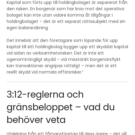
Kapital som förts upp till holdingbolaget är separerat från
den risken. En borgenär som har krav mot det operativa
bolaget kan inte utan vidare komma åt tillgångar i
holdingbolaget – det är ett separat rättssubjekt med sin
egen balansräkning.
Det innebär att den företagare som löpande för upp
kapital till sitt holdingbolag bygger upp ett skyddat kapital
vid sidan av verksamhetsrisken. Det är inte ett
ogenomträngligt skydd – vid misstänkt borgenärsflykt
kan transaktioner angripas rättsligt – men det är ett
reellt skydd vid normala affärsrisker.¹
3:12-reglerna och
gränsbeloppet – vad du
behöver veta
Utdelning från ett fåmansföretag till dess ägare – det vill