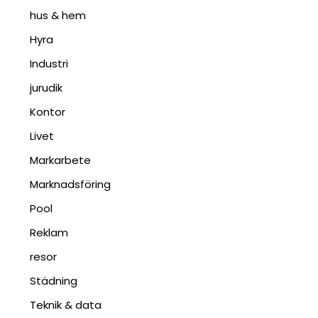
hus & hem
Hyra
Industri
jurudik
Kontor
Livet
Markarbete
Marknadsföring
Pool
Reklam
resor
Städning
Teknik & data