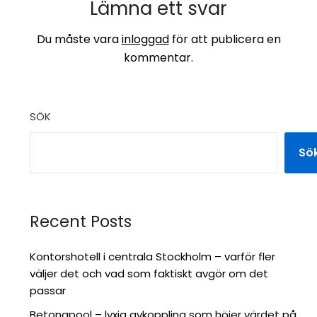
Lämna ett svar
Du måste vara
inloggad
för att publicera en
kommentar.
SÖK
Sö
Recent Posts
Kontorshotell i centrala Stockholm – varför fler
väljer det och vad som faktiskt avgör om det
passar
Betongpool – lyxig avkoppling som höjer värdet på