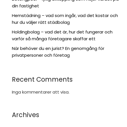
din fastighet
Hemstädning – vad som ingår, vad det kostar och
hur du väljer rätt städbolag
Holdingbolag – vad det är, hur det fungerar och
varför så många företagare skaffar ett
När behöver du en jurist? En genomgång för
privatpersoner och företag
Recent Comments
Inga kommentarer att visa.
Archives