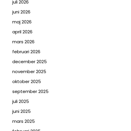
juli 2026
juni 2026
maj 2026
april 2026
mars 2026
februari 2026
december 2025
november 2025
oktober 2025
september 2025
juli 2025
juni 2025
mars 2025