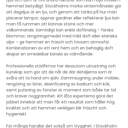
Ljus och doft är två andra faktorer som kan höja trivseln i
hemmet betydligt. Stockholms mörka vintermånader gör
att dagsljus är en lyx, och genom att tänka på hur man
placerar lampor, öppnar gardiner eller reflekterar ljus kan
man få rummen att kännas större och mer
välkomnande. Samtidigt kan enkla doftinslag – färska
blommor, rengöringsmedel med mild doft eller eteriska
oljor – ge hemmet en fräsch och trivsam atmosfär.
Kombinationen av ett rent hem och en behaglig doft
skapar en omedelbar känsla av välmående.
Professionella städfirmor har dessutom utrustning och
kunskap som gör att de når de där detaljerna som är
svåra att ta hand om själv. Dammsugning under möbler,
rengöring av lister, desinficering av badrum och kök,
samt putsning av fönster är moment som både tar tid
och kräver noggrannhet. Att låta experterna göra det
jobbet innebär att man får ett resultat som håller hög
kvalitet och att hemmet verkligen blir fräscht och
hygieniskt.
För många handlar det också om trygghet. I Stockholm