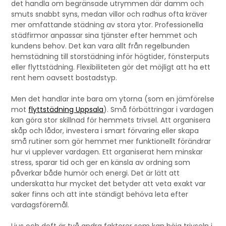
det handla om begränsade utrymmen där damm och
smuts snabbt syns, medan villor och radhus ofta kräver
mer omfattande städning av stora ytor. Professionella
städfirmor anpassar sina tjänster efter hemmet och
kundens behov. Det kan vara allt från regelbunden
hemstädning till storstädning inför högtider, fönsterputs
eller flyttstädning. Flexibiliteten gör det möjligt att ha ett
rent hem oavsett bostadstyp.
Men det handlar inte bara om ytorna (som en jämförelse
mot
flyttstädning Uppsala
). Små förbättringar i vardagen
kan göra stor skillnad för hemmets trivsel. Att organisera
skåp och lådor, investera i smart förvaring eller skapa
små rutiner som gör hemmet mer funktionellt förändrar
hur vi upplever vardagen. Ett organiserat hem minskar
stress, sparar tid och ger en känsla av ordning som
påverkar både humör och energi. Det är lätt att
underskatta hur mycket det betyder att veta exakt var
saker finns och att inte ständigt behöva leta efter
vardagsföremål.