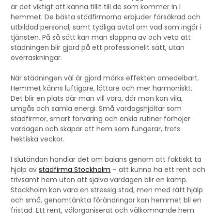
är det viktigt att känna tillit till de som kommer in i
hemmet. De bästa städfirmorna erbjuder försäkrad och
utbildad personal, samt tydliga avtal om vad som ingår i
tjänsten. På så sätt kan man slappna av och veta att
städningen blir gjord på ett professionellt sätt, utan
överraskningar.
När städningen väl är gjord märks effekten omedelbart.
Hemmet känns luftigare, lättare och mer harmoniskt.
Det blir en plats där man vill vara, där man kan vila,
umgås och samla energi. Små vardagshjältar som
städfirmor, smart förvaring och enkla rutiner förhöjer
vardagen och skapar ett hem som fungerar, trots
hektiska veckor.
I slutändan handlar det om balans genom att faktiskt ta
hjälp av
städfirma Stockholm
– att kunna ha ett rent och
trivsamt hem utan att själva vardagen blir en kamp.
Stockholm kan vara en stressig stad, men med rätt hjälp
och små, genomtänkta förändringar kan hemmet bli en
fristad. Ett rent, välorganiserat och välkomnande hem