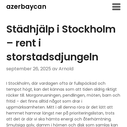
Hoppa
azerbaycan
till
innehåll
Städhjälp i Stockholm
– rent i
storstadsdjungeln
september 26, 2025
av Arnold
I Stockholm, där vardagen ofta är fullspäckad och
tempot högt, kan det kännas som att tiden aldrig riktigt
räcker till. Morgonrusningen, pendlingen, möten, barn och
fritid – det finns alltid något som drar i
uppmärksamheten. Mitt i all denna röra är det lätt att
hemmet hamnar längst ner på prioriteringslistan, trots
att det är där vi ska hämta energi och återhämtning.
Smutsiga golv, damm i hörnen och disk som samlas kan