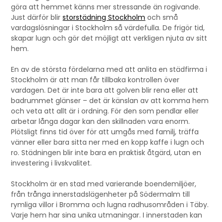
göra att hemmet känns mer stressande än rogivande.
Just därför blir
storstädning Stockholm
och små
vardagslösningar i Stockholm så värdefulla. De frigör tid,
skapar lugn och gör det möjligt att verkligen njuta av sitt
hem.
En av de största fördelarna med att anlita en städfirma i
Stockholm är att man får tillbaka kontrollen över
vardagen. Det är inte bara att golven blir rena eller att
badrummet glänser – det är känslan av att komma hem
och veta att allt är i ordning. För den som pendlar eller
arbetar långa dagar kan den skillnaden vara enorm.
Plötsligt finns tid över för att umgås med familj, träffa
vänner eller bara sitta ner med en kopp kaffe i lugn och
ro. Städningen blir inte bara en praktisk åtgärd, utan en
investering i livskvalitet.
Stockholm är en stad med varierande boendemiljöer,
från trånga innerstadslägenheter på Södermalm till
rymliga villor i Bromma och lugna radhusområden i Täby.
Varje hem har sina unika utmaningar. I innerstaden kan